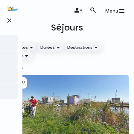
Aller
au
Menu
contenu
close
principal
Séjours
Difficultés
Durées
Destinations
Agence
17 séjours