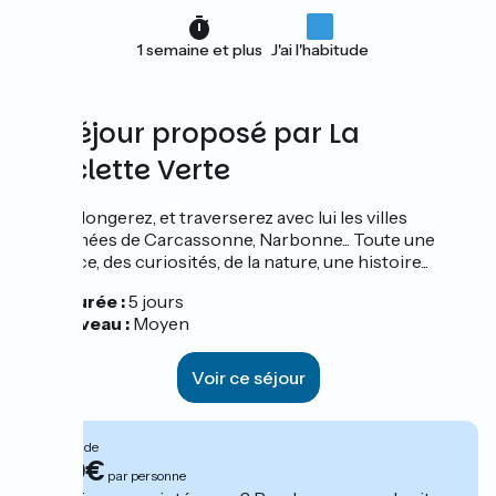
1 semaine et plus
J'ai l'habitude
Un séjour proposé par La
Bicyclette Verte
Vous le longerez, et traverserez avec lui les villes
renommées de Carcassonne, Narbonne... Toute une
ambiance, des curiosités, de la nature, une histoire...
Durée :
5 jours
Niveau :
Moyen
Voir ce séjour
À partir de
390€
par personne