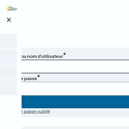
Aller
au
contenu
close
principal
Email ou nom d'utilisateur
Mot de passe
Mot de passe oublié