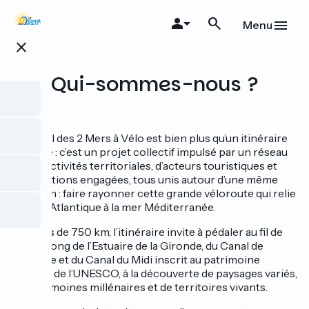
Aller
au
Menu
contenu
close
principal
Qui-sommes-nous ?
Le Canal des 2 Mers à Vélo est bien plus qu’un itinéraire
cyclable : c’est un projet collectif impulsé par un réseau
de collectivités territoriales, d’acteurs touristiques et
d’institutions engagées, tous unis autour d’une même
ambition : faire rayonner cette grande véloroute qui relie
l’océan Atlantique à la mer Méditerranée.
Sur près de 750 km, l’itinéraire invite à pédaler au fil de
l’eau, le long de l’Estuaire de la Gironde, du Canal de
Garonne et du Canal du Midi inscrit au patrimoine
mondial de l’UNESCO, à la découverte de paysages variés,
de patrimoines millénaires et de territoires vivants.