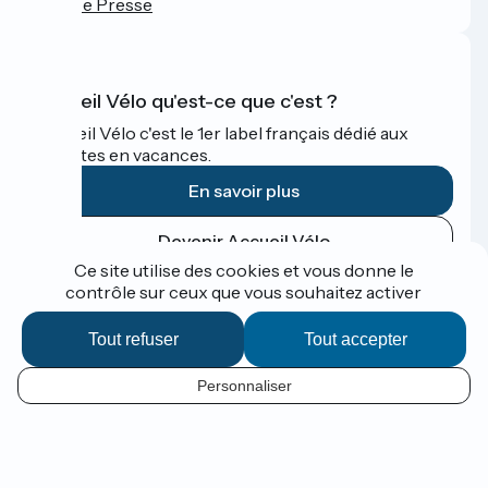
Espace Presse
Accueil Vélo qu'est-ce que c'est ?
Accueil Vélo c'est le 1er label français dédié aux
cyclistes en vacances.
En savoir plus
Devenir Accueil Vélo
Ce site utilise des cookies et vous donne le
contrôle sur ceux que vous souhaitez activer
Financé dans le cadre de Destination France
Tout refuser
Tout accepter
Personnaliser
Espace Presse
FR
Mentions légales
Contact
Réalisation :
StudioJuillet
et
France Vélo Tourisme