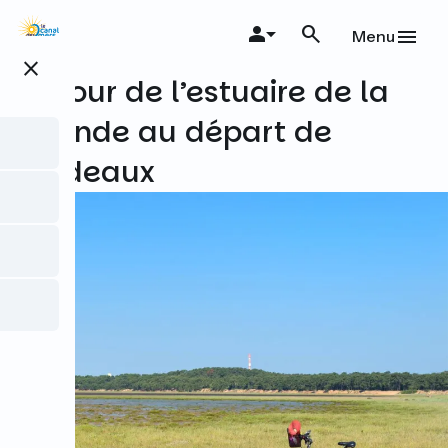
Aller
au
Menu
contenu
close
principal
Le Tour de l’estuaire de la
Gironde au départ de
Bordeaux