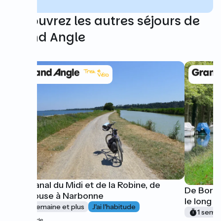
Découvrez les autres séjours de
Grand Angle
Le Canal du Midi et de la Robine, de
De Borde
Toulouse à Narbonne
le long 
1 semaine et plus
J'ai l'habitude
1 semai
à partir de