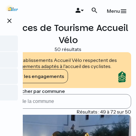
Aller
au
Menu
contenu
close
principal
Offices de Tourisme Accueil
Vélo
50 résultats
Les établissements Accueil Vélo respectent des
engagements adaptés à l'accueil des cyclistes.
Voir les engagements
Rechercher par commune
Page 3
Résultats : 49 à 72 sur 50