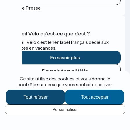
Espace Presse
Accueil Vélo qu'est-ce que c'est ?
Accueil Vélo c'est le 1er label français dédié aux
cyclistes en vacances.
En savoir plus
Devenir Accueil Vélo
Ce site utilise des cookies et vous donne le
contrôle sur ceux que vous souhaitez activer
Financé dans le cadre de Destination France
Tout refuser
Tout accepter
Personnaliser
Espace Presse
FR
Mentions légales
Contact
Options de carte
Réalisation :
StudioJuillet
et
France Vélo Tourisme