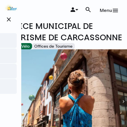
Aller
au
Menu
contenu
close
principal
OFFICE MUNICIPAL DE
TOURISME DE CARCASSONNE
Accueil Vélo
Offices de Tourisme