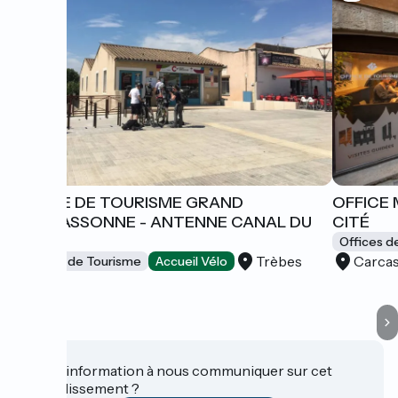
OFFICE DE TOURISME GRAND
OFFICE 
CARCASSONNE - ANTENNE CANAL DU
CITÉ
MIDI
Offices d
Trèbes
Carca
Offices de Tourisme
Accueil Vélo
Une information à nous communiquer sur cet
établissement ?