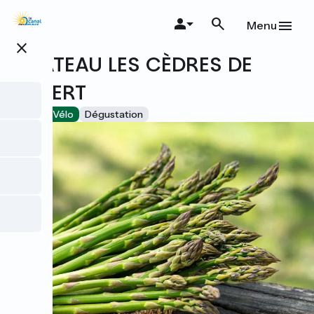
Aller
au
Menu
contenu
close
principal
CHÂTEAU LES CÈDRES DE
ROBERT
Accueil Vélo
Dégustation