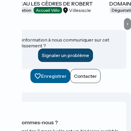
CHÂTEAU LES CÈDRES DE ROBERT
DOMAIN
Villesiscle
Dégustation
Accueil Vélo
Dégustat
Une information à nous communiquer sur cet
établissement ?
Signaler un problème
Enregistrer
Contacter
Qui sommes-nous ?
Le Canal des 2 mers à vélo est un itinéraire cyclable