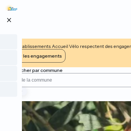
Aller
au
contenu
close
principal
Les établissements Accueil Vélo respectent des engageme
Voir les engagements
Rechercher par commune
Type
Page 1