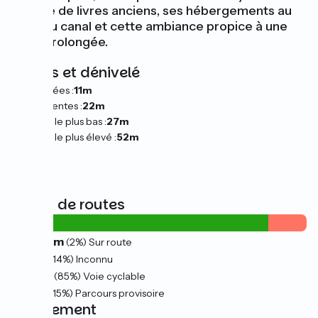
librairie de livres anciens, ses hébergements au
bord du canal et cette ambiance propice à une
halte prolongée.
Pentes et dénivelé
Montées :
11m
Descentes :
22m
Point le plus bas :
27m
Point le plus élevé :
52m
Types de routes
0.34km
(2%) Sur route
3km
(14%) Inconnu
17km
(85%) Voie cyclable
3km
(15%) Parcours provisoire
Revêtement