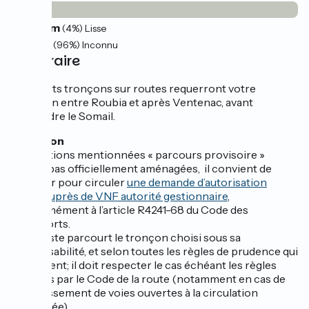
0.81km
(4%) Lisse
19km
(96%) Inconnu
L’itinéraire
De courts tronçons sur routes requerront votre
attention entre Roubia et après Ventenac, avant
d’atteindre le Somail.
Attention
Les sections mentionnées « parcours provisoire »
n’étant pas officiellement aménagées, il convient de
solliciter pour circuler
une demande d’autorisation
écrite auprès de VNF autorité gestionnaire
,
conformément à l’article R4241-68 du Code des
Transports.
Le cycliste parcourt le tronçon choisi sous sa
responsabilité, et selon toutes les règles de prudence qui
s’imposent; il doit respecter le cas échéant les règles
édictées par le Code de la route (notamment en cas de
franchissement de voies ouvertes à la circulation
motorisée)