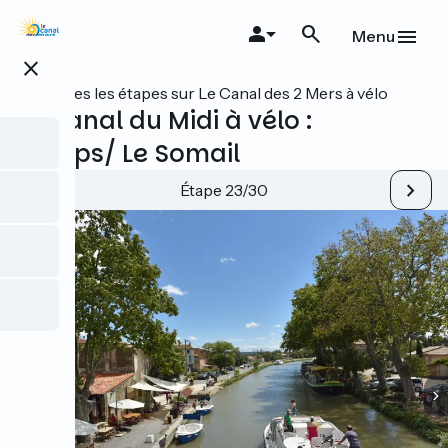
Aller
au
Menu
contenu
close
principal
Toutes les étapes sur Le Canal des 2 Mers à vélo
Le Canal du Midi à vélo :
Homps/ Le Somail
Étape 23/30