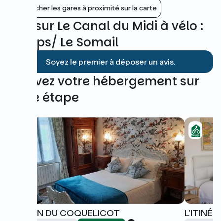
Afficher les gares à proximité sur la carte
Avis sur Le Canal du Midi à vélo :
Homps/ Le Somail
Soyez le premier à déposer un avis.
Trouvez votre hébergement sur
cette étape
MAISON DU COQUELICOT
L'ITINÉ