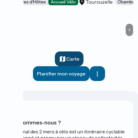
Tourouzelle
Chambres d'Hôtes
Accueil Vélo
Chambres
Carte
Planifier mon voyage
Qui sommes-nous ?
Le Canal des 2 mers à vélo est un itinéraire cyclable
développé et promu par un réseau de collectivités