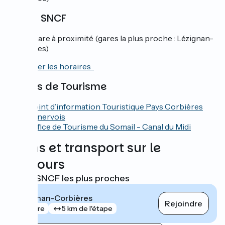
Gares SNCF
Pas de gare à proximité (gares la plus proche : Lézignan-
Corbières)
Consulter les horaires
Offices de Tourisme
Point d’information Touristique Pays Corbières
Minervois
Office de Tourisme du Somail - Canal du Midi
Trains et transport sur le
parcours
Gares SNCF les plus proches
Lézignan-Corbières
Rejoindre
gare
5 km de l'étape