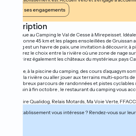
Voir ses engagements
Description
Bienvenue au Camping le Val de Cesse à Mirepeisset. Idéalem
Carcassonne 45 km et les plages ensoleillées de Gruissan au 
camping est un havre de paix, une invitation à découvrir, à pi
Vous aurez le choix entre la rivière où une zone de nage surv
découvrirez également les châteaux du mystérieux pays Cathar
Sur place, à la piscine du camping, des cours d’aquagym s
bord de la rivière ou aller jouer aux terrains multi-sports de 
De nombreux parcours de randonnées et pistes cyclables ra
De mi-juin à fin octobre , le restaurant du camping vous accu
Partenaire Qualidog, Relais Motards, Ma Voie Verte, FFAC
Cet établissement vous intéresse ? Rendez-vous sur leur 