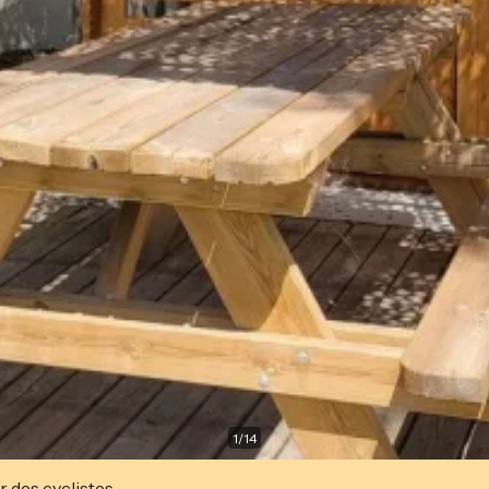
1
/
14
r des cyclistes.