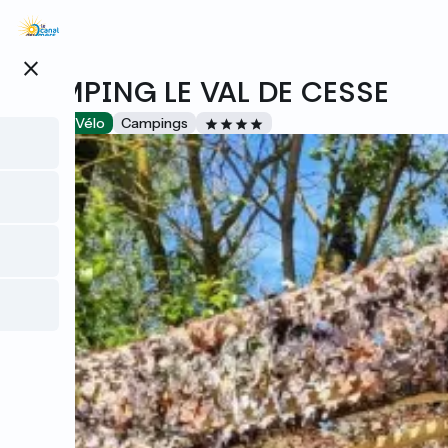
Aller
au
contenu
close
principal
CAMPING LE VAL DE CESSE
Accueil Vélo
Campings