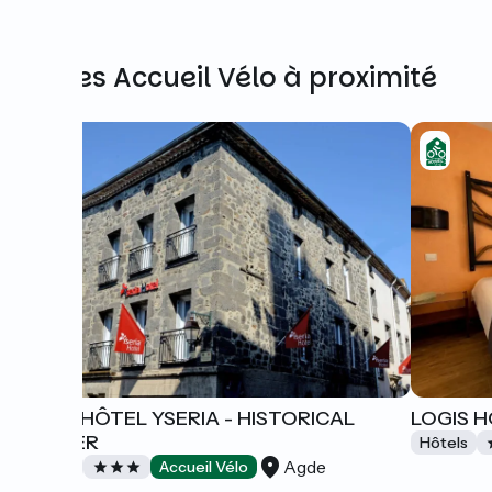
Autres Accueil Vélo à proximité
LOGIS HÔTEL YSERIA - HISTORICAL
LOGIS H
CENTER
Hôtels
Agde
Hôtels
Accueil Vélo