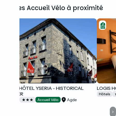
Autres Accueil Vélo à proximité
LOGIS HÔTEL YSERIA - HISTORICAL
LOGIS H
CENTER
Hôtels
Agde
Hôtels
Accueil Vélo