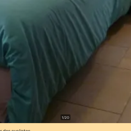
1
/
20
r des cyclistes.