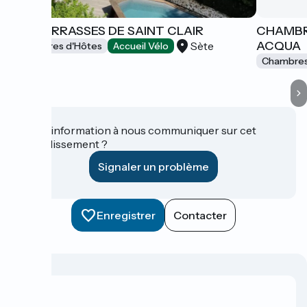
LES TERRASSES DE SAINT CLAIR
CHAMBR
ACQUA
Sète
Chambres d'Hôtes
Accueil Vélo
Chambres
Une information à nous communiquer sur cet
établissement ?
Signaler un problème
Enregistrer
Contacter