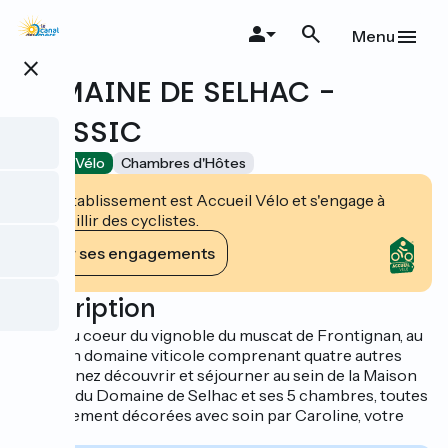
Aller
au
Menu
contenu
close
principal
DOMAINE DE SELHAC -
CLASSIC
Accueil Vélo
Chambres d'Hôtes
Cet établissement est Accueil Vélo et s'engage à
accueillir des cyclistes.
Voir ses engagements
Description
Niché au coeur du vignoble du muscat de Frontignan, au
sein d'un domaine viticole comprenant quatre autres
gîtes, venez découvrir et séjourner au sein de la Maison
d'hôtes du Domaine de Selhac et ses 5 chambres, toutes
agréablement décorées avec soin par Caroline, votre
hôte