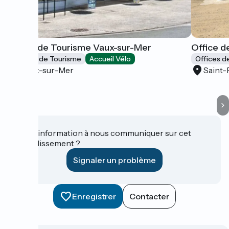
Office de Tourisme Vaux-sur-Mer
Office d
Offices de Tourisme
Accueil Vélo
Offices d
Vaux-sur-Mer
Saint-
Une information à nous communiquer sur cet
établissement ?
Signaler un problème
Enregistrer
Contacter