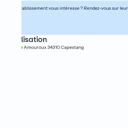
Cet établissement vous intéresse ? Rendez-vous sur leur 
Localisation
Quai Elie Amouroux 34310 Capestang