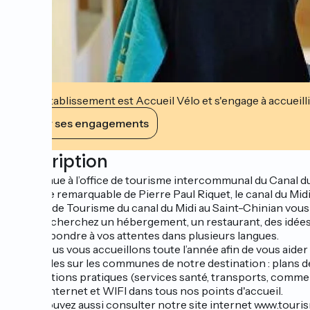
Cet établissement est Accueil Vélo et s'engage à accueilli
Voir ses engagements
Description
Bienvenue à l’office de tourisme intercommunal du Canal du 
Ouvrage remarquable de Pierre Paul Riquet, le canal du Midi 
L'Office de Tourisme du canal du Midi au Saint-Chinian vous i
Vous recherchez un hébergement, un restaurant, des idées de
pour répondre à vos attentes dans plusieurs langues.
Nous vous vous accueillons toute l’année afin de vous aider
culturelles sur les communes de notre destination : plans
informations pratiques (services santé, transports, commerc
Accès internet et WIFI dans tous nos points d'accueil.
Vous pouvez aussi consulter notre site internet www.touri