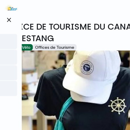
Aller
au
contenu
close
principal
OFFICE DE TOURISME DU CANA
CAPESTANG
Accueil Vélo
Offices de Tourisme