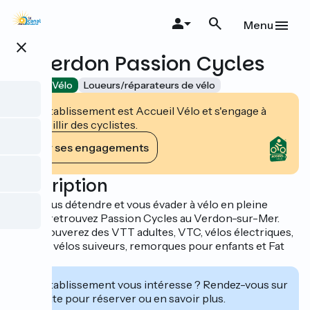
Aller
au
Menu
contenu
close
principal
Le Verdon Passion Cycles
Accueil Vélo
Loueurs/réparateurs de vélo
Cet établissement est Accueil Vélo et s'engage à
accueillir des cyclistes.
Voir ses engagements
Description
Pour vous détendre et vous évader à vélo en pleine
nature, retrouvez Passion Cycles au Verdon-sur-Mer.
Vous trouverez des VTT adultes, VTC, vélos électriques,
tandem, vélos suiveurs, remorques pour enfants et Fat
bike.
Cet établissement vous intéresse ? Rendez-vous sur
leur site pour réserver ou en savoir plus.