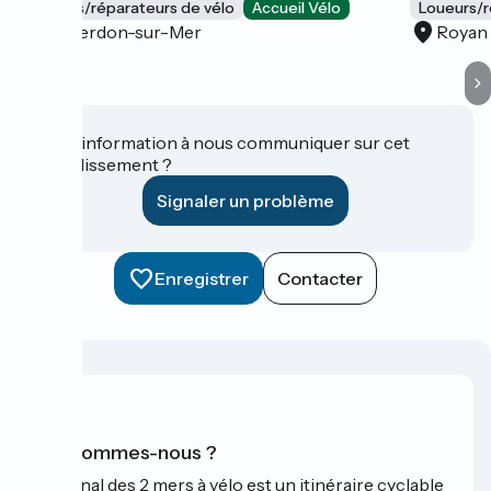
Loueurs/réparateurs de vélo
Accueil Vélo
Loueurs/r
Le Verdon-sur-Mer
Royan
Une information à nous communiquer sur cet
établissement ?
Signaler un problème
Enregistrer
Contacter
Qui sommes-nous ?
Le Canal des 2 mers à vélo est un itinéraire cyclable