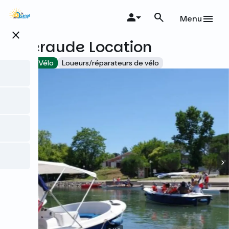
Aller
au
Menu
contenu
close
principal
Emeraude Location
Accueil Vélo
Loueurs/réparateurs de vélo