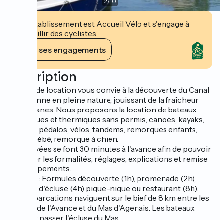
2
/
10
Cet établissement est Accueil Vélo et s'engage à
accueillir des cyclistes.
Voir ses engagements
Description
Émeraude location vous convie à la découverte du Canal
de Garonne en pleine nature, jouissant de la fraîcheur
des platanes. Nous proposons la location de bateaux
électriques et thermiques sans permis, canoës, kayaks,
paddles, pédalos, vélos, tandems, remorques enfants,
sièges bébé, remorque à chien.
Les arrivées se font 30 minutes à l'avance afin de pouvoir
effectuer les formalités, réglages, explications et remise
des équipements.
Bateaux : Formules découverte (1h), promenade (2h),
passage d'écluse (4h) pique-nique ou restaurant (8h).
Les embarcations naviguent sur le bief de 8 km entre les
écluses de l'Avance et du Mas d'Agenais. Les bateaux
peuvent passer l'écluse du Mas.