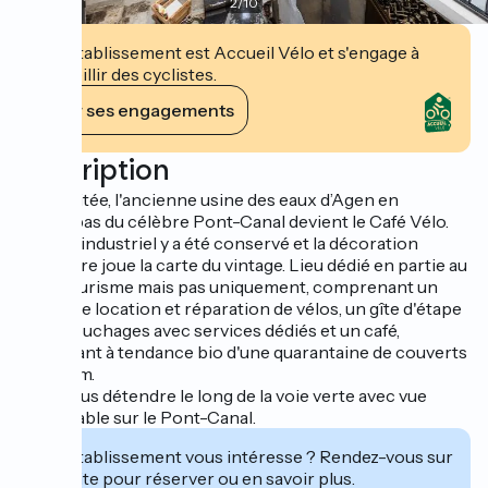
2
/
10
Cet établissement est Accueil Vélo et s'engage à
accueillir des cyclistes.
Voir ses engagements
Description
Réhabilitée, l'ancienne usine des eaux d’Agen en
contrebas du célèbre Pont-Canal devient le Café Vélo.
L'esprit industriel y a été conservé et la décoration
intérieure joue la carte du vintage. Lieu dédié en partie au
cyclotourisme mais pas uniquement, comprenant un
atelier de location et réparation de vélos, un gîte d'étape
de 10 couchages avec services dédiés et un café,
restaurant à tendance bio d'une quarantaine de couverts
minimum.
Pour vous détendre le long de la voie verte avec vue
imprenable sur le Pont-Canal.
Cet établissement vous intéresse ? Rendez-vous sur
leur site pour réserver ou en savoir plus.