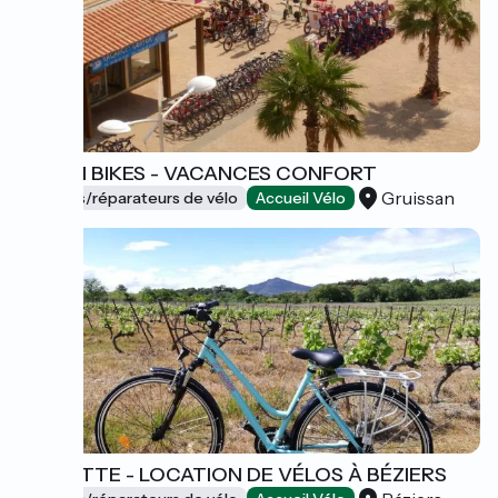
BEACH BIKES - VACANCES CONFORT
Gruissan
Loueurs/réparateurs de vélo
Accueil Vélo
PAULETTE - LOCATION DE VÉLOS À BÉZIERS