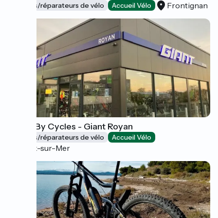
Frontignan
Loueurs/réparateurs de vélo
Accueil Vélo
Royan By Cycles - Giant Royan
Loueurs/réparateurs de vélo
Accueil Vélo
Vaux-sur-Mer