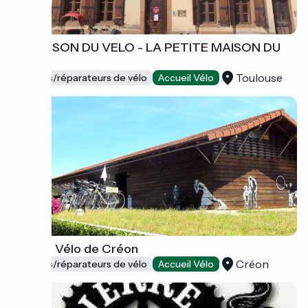
LA MAISON DU VELO - LA PETITE MAISON DU
VÉLO
Toulouse
Loueurs/réparateurs de vélo
Accueil Vélo
Station Vélo de Créon
Créon
Loueurs/réparateurs de vélo
Accueil Vélo