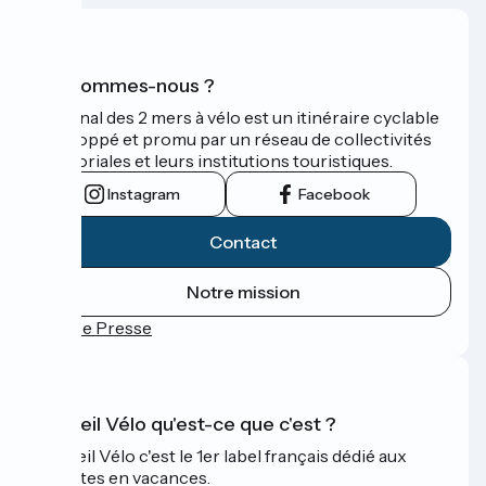
Qui sommes-nous ?
Le Canal des 2 mers à vélo est un itinéraire cyclable
développé et promu par un réseau de collectivités
territoriales et leurs institutions touristiques.
Instagram
Facebook
Contact
Notre mission
Espace Presse
Accueil Vélo qu'est-ce que c'est ?
Accueil Vélo c'est le 1er label français dédié aux
cyclistes en vacances.