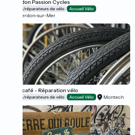
Le Verdon Passion Cycles
Loueurs/réparateurs de vélo
Accueil Vélo
Le Verdon-sur-Mer
Cyber café - Réparation vélo
Montech
Loueurs/réparateurs de vélo
Accueil Vélo