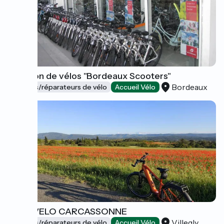
Location de vélos "Bordeaux Scooters"
Bordeaux
Loueurs/réparateurs de vélo
Accueil Vélo
EASY VELO CARCASSONNE
Villegly
Loueurs/réparateurs de vélo
Accueil Vélo