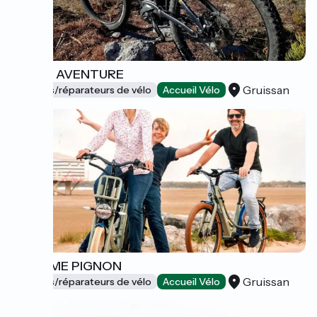
CYCLE AVENTURE
Gruissan
Loueurs/réparateurs de vélo
Accueil Vélo
MADAME PIGNON
Gruissan
Loueurs/réparateurs de vélo
Accueil Vélo