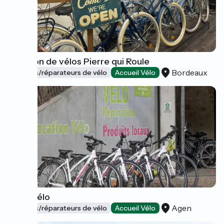
Location de vélos Pierre qui Roule
Bordeaux
Loueurs/réparateurs de vélo
Accueil Vélo
Café Vélo
Agen
Loueurs/réparateurs de vélo
Accueil Vélo