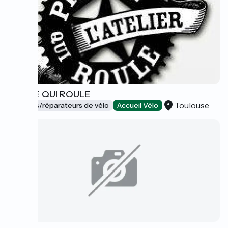
PIERRE QUI ROULE
Toulouse
Loueurs/réparateurs de vélo
Accueil Vélo