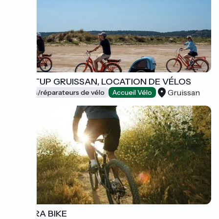
TROTTUP GRUISSAN, LOCATION DE VÉLOS
Gruissan
Loueurs/réparateurs de vélo
Accueil Vélo
FISHEIRA BIKE