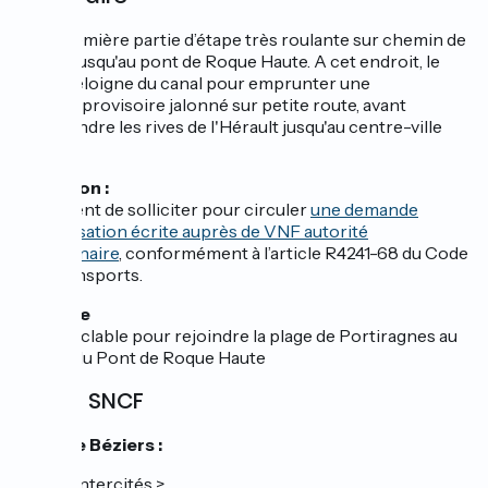
Une première partie d’étape très roulante sur chemin de
halage jusqu'au pont de Roque Haute. A cet endroit, le
tracé s'éloigne du canal pour emprunter une
section provisoire jalonné sur petite route, avant
de rejoindre les rives de l'Hérault jusqu'au centre-ville
d'Agde.
Attention :
Il convient de solliciter pour circuler
une demande
d’autorisation écrite auprès de VNF autorité
gestionnaire
, conformément à l’article R4241-68 du Code
des Transports.
Variante
Piste cyclable pour rejoindre la plage de Portiragnes au
niveau du Pont de Roque Haute
Gares SNCF
Gare de Béziers :
TER et Intercités >