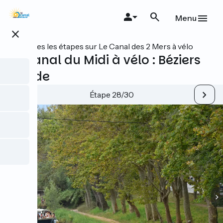
Aller
au
Menu
contenu
close
principal
Toutes les étapes sur Le Canal des 2 Mers à vélo
Le Canal du Midi à vélo : Béziers
/ Agde
Étape 28/30