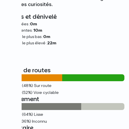
de vraies curiosités.
Pentes et dénivelé
Montées :
0m
Descentes :
10m
Point le plus bas :
0m
Point le plus élevé :
22m
Types de routes
13km
(48%) Sur route
13km
(52%) Voie cyclable
Revêtement
17km
(64%) Lisse
9km
(36%) Inconnu
L’itinéraire