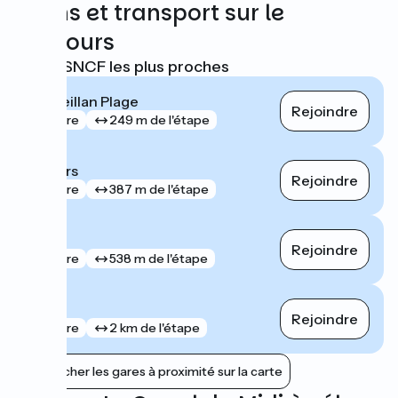
Trains et transport sur le
parcours
Gares SNCF les plus proches
Marseillan Plage
Rejoindre
gare
249 m de l'étape
Béziers
Rejoindre
gare
387 m de l'étape
Agde
Rejoindre
gare
538 m de l'étape
Vias
Rejoindre
gare
2 km de l'étape
Afficher les gares à proximité sur la carte