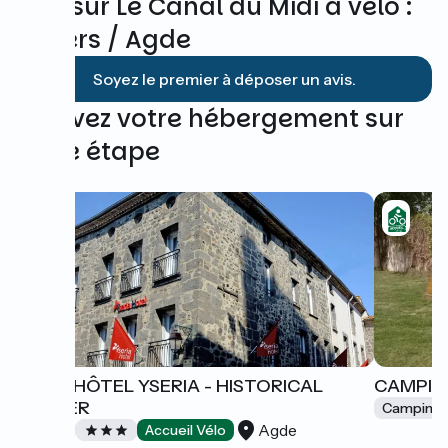
Avis sur Le Canal du Midi à vélo :
Béziers / Agde
Soyez le premier à déposer un avis.
Trouvez votre hébergement sur
cette étape
LOGIS HÔTEL YSERIA - HISTORICAL
CAMPING
CENTER
Camping
Agde
Hôtels
Accueil Vélo