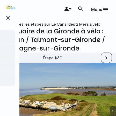
Aller
au
Menu
contenu
close
principal
Toutes les étapes sur Le Canal des 2 Mers à vélo
L'estuaire de la Gironde à vélo :
Royan / Talmont-sur-Gironde /
Mortagne-sur-Gironde
Étape 1/30