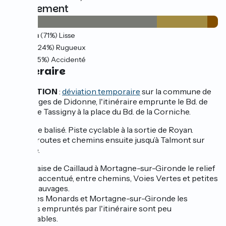
Revêtement
26km
(71%) Lisse
9km
(24%) Rugueux
2km
(5%) Accidenté
L’itinéraire
ATTENTION
:
déviation temporaire
sur la commune de
St-Georges de Didonne, l'itinéraire emprunte le Bd. de
Lattre de Tassigny à la place du Bd. de la Corniche.
Itinéraire balisé. Piste cyclable à la sortie de Royan.
Petites routes et chemins ensuite jusqu’à Talmont sur
Gironde.
De la falaise de Caillaud à Mortagne-sur-Gironde le relief
est plus accentué, entre chemins, Voies Vertes et petites
routes sauvages.
Entre Les Monards et Mortagne-sur-Gironde les
chemins empruntés par l'itinéraire sont peu
carrossables.