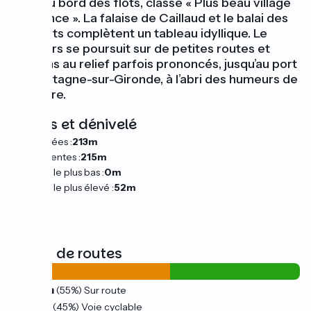
vigie au bord des flots, classé « Plus beau village
de France ». La falaise de Caillaud et le balai des
carrelets complètent un tableau idyllique. Le
parcours se poursuit sur de petites routes et
chemins au relief parfois prononcés, jusqu’au port
de Mortagne-sur-Gironde, à l’abri des humeurs de
l'estuaire.
Pentes et dénivelé
Montées :
213m
Descentes :
215m
Point le plus bas :
0m
Point le plus élevé :
52m
Types de routes
20km
(55%) Sur route
17km
(45%) Voie cyclable