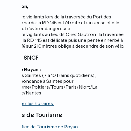
Attention,
Etre vigilants lors de la traversée du Port des
Monards :la RD 145 est étroite et sinueuse et elle
peut s’avérer dangereuse.
Etre vigilants au lieu dit Chez Gautron : la traversée
de la RD 145 est délicate puis une pente enherbé à
10% sur 210mètres oblige à descendre de son vélo.
Gares SNCF
Gare de Royan :
TER vers Saintes (7 à 10 trains quotidiens) ;
Correspondance à Saintes pour
Angoulême/Poitiers/Tours/Paris/Niort/La
Rochelle/Nantes
Consulter les horaires
Offices de Tourisme
Office de Tourisme de Royan