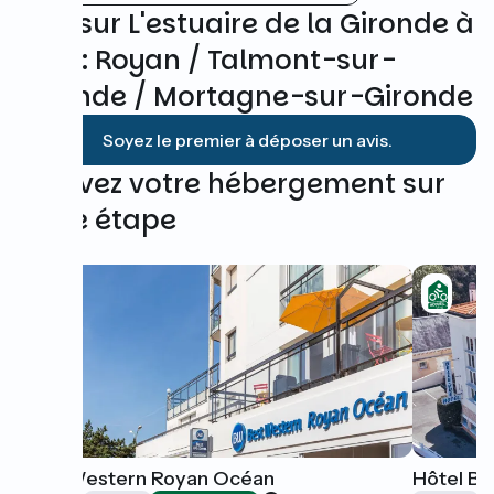
Avis sur L'estuaire de la Gironde à
vélo : Royan / Talmont-sur-
Gironde / Mortagne-sur-Gironde
Soyez le premier à déposer un avis.
Trouvez votre hébergement sur
cette étape
Best Western Royan Océan
Hôtel Be