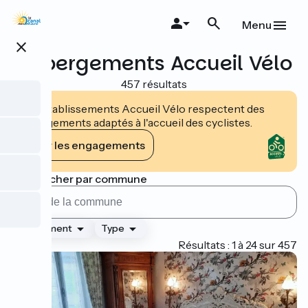
Aller
au
Menu
contenu
close
principal
Hébergements Accueil Vélo
457 résultats
Les établissements Accueil Vélo respectent des
engagements adaptés à l'accueil des cyclistes.
Voir les engagements
Rechercher par commune
Classement
Type
Page 1
Résultats : 1 à 24 sur 457