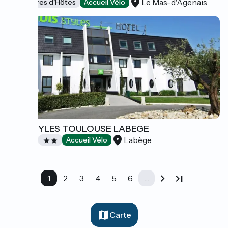
Le Mas-d'Agenais
Chambres d'Hôtes
Accueil Vélo
IBIS STYLES TOULOUSE LABEGE
Labège
Hôtels
Accueil Vélo
1
2
3
4
5
6
…
Carte