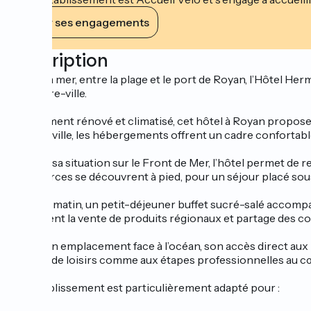
Voir ses engagements
Description
Face à la mer, entre la plage et le port de Royan, l’Hôtel 
du centre-ville.
Récemment rénové et climatisé, cet hôtel à Royan propose 
ou côté ville, les hébergements offrent un cadre confortabl
Grâce à sa situation sur le Front de Mer, l’hôtel permet de 
commerces se découvrent à pied, pour un séjour placé sous le
Chaque matin, un petit-déjeuner buffet sucré-salé accompa
également la vente de produits régionaux et partage des con
Avec son emplacement face à l’océan, son accès direct aux p
séjours de loisirs comme aux étapes professionnelles au c
Cet établissement est particulièrement adapté pour :