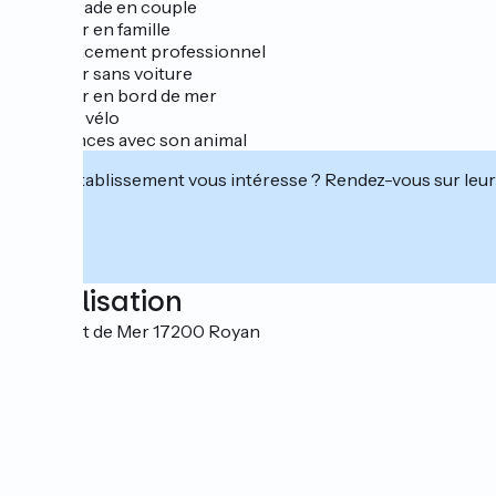
✔ Escapade en couple
✔ Séjour en famille
✔ Déplacement professionnel
✔ Séjour sans voiture
✔ Séjour en bord de mer
✔ Étape vélo
✔ Vacances avec son animal
Cet établissement vous intéresse ? Rendez-vous sur leur 
Localisation
56 Front de Mer 17200 Royan