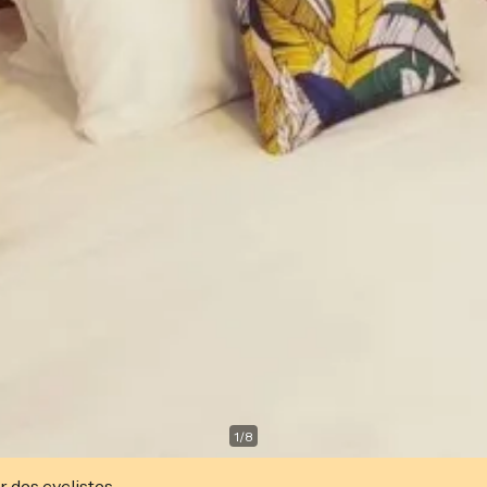
1
/
8
r des cyclistes.