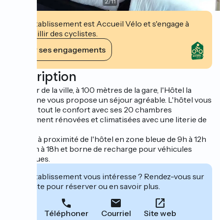
2
/
11
Cet établissement est Accueil Vélo et s'engage à
accueillir des cyclistes.
Voir ses engagements
Description
Au cœur de la ville, à 100 mètres de la gare, l'Hôtel la
Couronne vous propose un séjour agréable. L'hôtel vous
garantit tout le confort avec ses 20 chambres
entièrement rénovées et climatisées avec une literie de
qualité.
Parking à proximité de l'hôtel en zone bleue de 9h à 12h
et de 14h à 18h et borne de recharge pour véhicules
électriques.
Cet établissement vous intéresse ? Rendez-vous sur
leur site pour réserver ou en savoir plus.
Téléphoner
Courriel
Site web