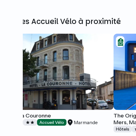
Autres Accueil Vélo à proximité
Hôtel la Couronne
The Origi
Mers, M
Marmande
Hôtels
Accueil Vélo
Hôtels