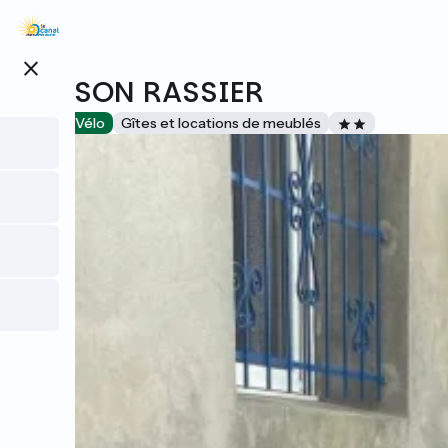
Aller
au
contenu
close
principal
MAISON RASSIER
Accueil Vélo
Gîtes et locations de meublés