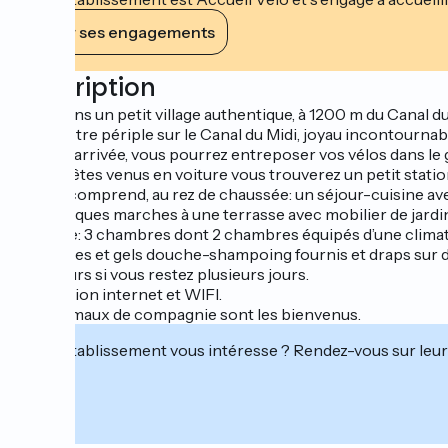
Voir ses engagements
Description
Situé dans un petit village authentique, à 1200 m du Canal du
Dans votre périple sur le Canal du Midi, joyau incontournable
A votre arrivée, vous pourrez entreposer vos vélos dans le 
Si vous êtes venus en voiture vous trouverez un petit stati
Le gîte comprend, au rez de chaussée: un séjour-cuisine avec
par quelques marches à une terrasse avec mobilier de jardin
A l’étage: 3 chambres dont 2 chambres équipés d’une climatis
Serviettes et gels douche-shampoing fournis et draps sur d
voyageurs si vous restez plusieurs jours.
Connexion internet et WIFI.
Vos animaux de compagnie sont les bienvenus.
Cet établissement vous intéresse ? Rendez-vous sur leur 