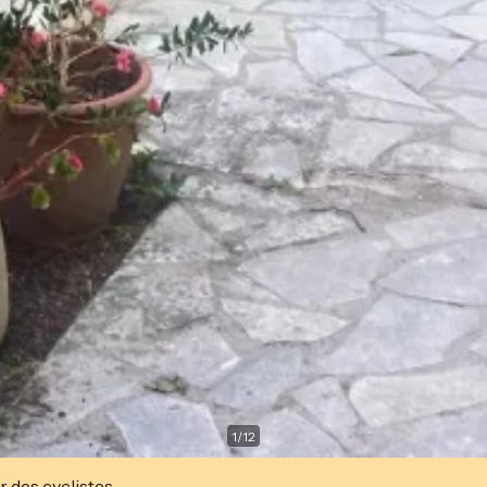
1
/
12
r des cyclistes.