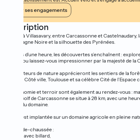
Voir ses engagements
Description
Nichée à Villasavary, entre Carcassonne et Castelnaudary, la 
la Montagne Noire et la silhouette des Pyrénées.
À moins d’une heure, les découvertes s’enchaînent : explor
Laurac, ou laissez-vous impressionner par la majesté de la
Les amateurs de nature apprécieront les sentiers de la forê
paisible. Côté ville, Toulouse et sa célèbre Cité de l’Espace
Gastronomie et terroir sont également au rendez-vous : ma
golf, le Golf de Carcassonne se situe à 28 km, avec une heur
départ du domaine.
La villa est implantée sur un domaine agricole en pleine nat
Au rez-de-chaussée :
_Un hall avec billard,