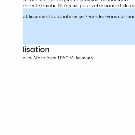
La maison reste fraiche l'été, mais pour votre confort, des 
Cet établissement vous intéresse ? Rendez-vous sur leur 
Localisation
Domaine les Mercières 11150 Villasavary