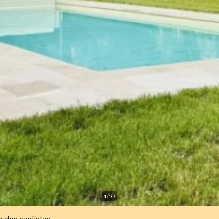
1
/
10
r des cyclistes.