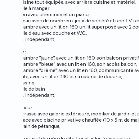
_Une cuisine tout équipée, avec arrière cuisine et matériel,
_Une salle à manger
_Un salon avec cheminée et un piano,
_Un bureau avec de nombreux jeux de société et une TV, un l
_Une chambre avec un lit en 160, un lit superposé avec 2 co
_Une salle d'eau avec douche et W.C.,
_Un W.C. indépendant,
À l’étage :
_Une chambre "jaune", avec un lit en 160, son balcon privatif
_Une chambre "bleue", avec un lit en 160, son accès balcon,
_Une chambre "crème", avec un lit en 160, communicante avec
_Une suite, avec un lit en 140 et sa cabine de douche,
_Un dressing,
_Une salle de bain,
_Un W.C. indépendant,
À l’extérieur :
_Une terrasse avec galerie extérieure, mobilier de jardin et 
_Un espace avec piscine privative chauffée (10 x 5 m, de mai 
_Un terrain de pétanque,
Parking privatif derrière le gîte. Local vélos à disposition.