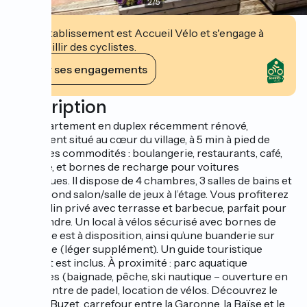
2
/
5
Cet établissement est Accueil Vélo et s'engage à
accueillir des cyclistes.
Voir ses engagements
Description
Bel appartement en duplex récemment rénové,
idéalement situé au cœur du village, à 5 min à pied de
toutes les commodités : boulangerie, restaurants, café,
épicerie, et bornes de recharge pour voitures
électriques. Il dispose de 4 chambres, 3 salles de bains et
d’un second salon/salle de jeux à l’étage. Vous profiterez
d’un jardin privé avec terrasse et barbecue, parfait pour
se détendre. Un local à vélos sécurisé avec bornes de
recharge est à disposition, ainsi qu’une buanderie sur
demande (léger supplément). Un guide touristique
complet est inclus. À proximité : parc aquatique
Cascades (baignade, pêche, ski nautique – ouverture en
avril), centre de padel, location de vélos. Découvrez le
port de Buzet, carrefour entre la Garonne, la Baïse et le