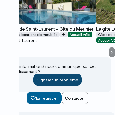
Moulin de Saint-Laurent - Gîte du Meunier
Le gîte 
Gîtes et locations de meublés
Accueil Vélo
Gîtes et 
Saint-Laurent
Accueil V
Une information à nous communiquer sur cet
établissement ?
Signaler un problème
Enregistrer
Contacter