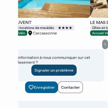
LE COUVENT
LE MAS 
Gîtes et locations de meublés
Gîtes et 
Carcassonne
Accueil Vélo
Accueil V
Une information à nous communiquer sur cet
établissement ?
Signaler un problème
Enregistrer
Contacter