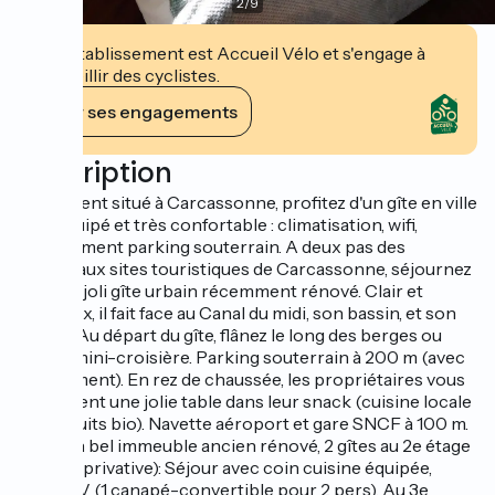
2
/
9
Cet établissement est Accueil Vélo et s'engage à
accueillir des cyclistes.
Voir ses engagements
Description
Idéalement situé à Carcassonne, profitez d'un gîte en ville
tout équipé et très confortable : climatisation, wifi,
abonnement parking souterrain. A deux pas des
principaux sites touristiques de Carcassonne, séjournez
dans ce joli gîte urbain récemment rénové. Clair et
lumineux, il fait face au Canal du midi, son bassin, et son
écluse. Au départ du gîte, flânez le long des berges ou
partez mini-croisière. Parking souterrain à 200 m (avec
supplément). En rez de chaussée, les propriétaires vous
proposent une jolie table dans leur snack (cuisine locale
et produits bio). Navette aéroport et gare SNCF à 100 m.
Dans un bel immeuble ancien rénové, 2 gîtes au 2e étage
(entrée privative): Séjour avec coin cuisine équipée,
salon TV (1 canapé-convertible pour 2 pers). Au 3e