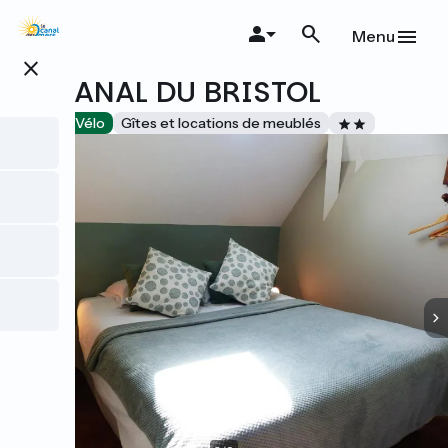
Aller
au
Menu
contenu
close
principal
LE CANAL DU BRISTOL
Accueil Vélo
Gîtes et locations de meublés