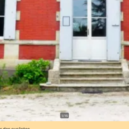
1
/
16
r des cyclistes.