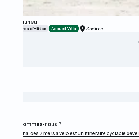
Chateauneuf
Sadirac
Chambres d'Hôtes
Accueil Vélo
Qui sommes-nous ?
Le Canal des 2 mers à vélo est un itinéraire cyclable dével