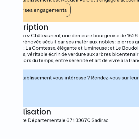
Voir ses engagements
Description
Découvrez Châteauneuf, une demeure bourgeoise de 1826 tr
bâtisse rénovée séduit par ses matériaux nobles : pierres g
raffinée ; La Comtesse, élégante et lumineuse ; et Le Boudoi
hectares, véritable écrin de verdure aux arbres bicentenair
séjour hors du temps, entre sérénité et art de vivre à la fr
région.
Cet établissement vous intéresse ? Rendez-vous sur leur 
Localisation
171 Route Départementale 671 33670 Sadirac