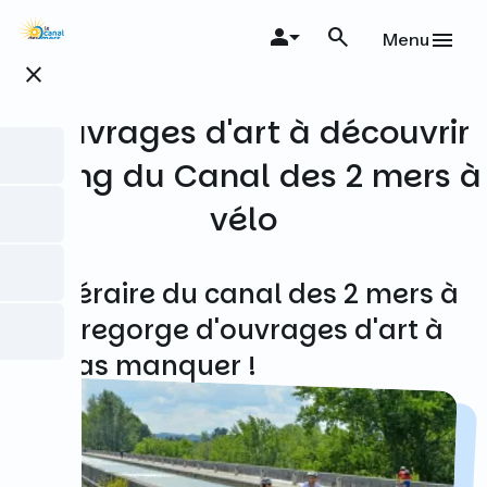
Aller
au
Menu
contenu
close
principal
5 ouvrages d'art à découvrir
le long du Canal des 2 mers à
vélo
L'itinéraire du canal des 2 mers à
vélo regorge d'ouvrages d'art à
ne pas manquer !