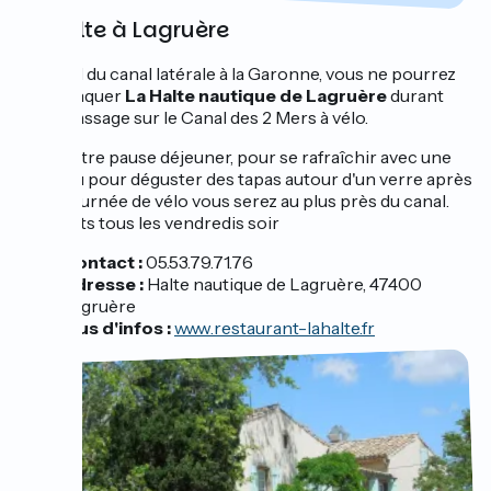
La Halte à Lagruère
Au bord du canal latérale à la Garonne, vous ne pourrez
pas manquer
La Halte nautique de Lagruère
durant
votre passage sur le Canal des 2 Mers à vélo.
Pour votre pause déjeuner, pour se rafraîchir avec une
glace ou pour déguster des tapas autour d'un verre après
votre journée de vélo vous serez au plus près du canal.
Concerts tous les vendredis soir
Contact :
05.53.79.71.76
Adresse :
Halte nautique de Lagruère, 47400
Lagruère
Plus d'infos :
www.restaurant-lahalte.fr