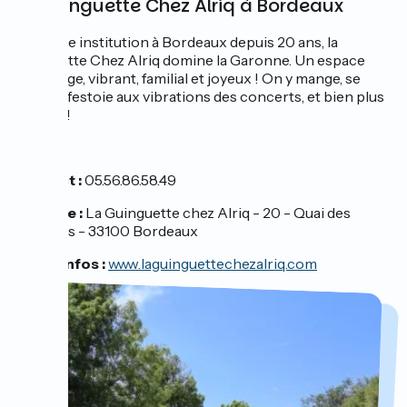
La guinguette Chez Alriq à Bordeaux
Véritable institution à Bordeaux depuis 20 ans, la
guinguette Chez Alriq domine la Garonne. Un espace
d'échange, vibrant, familial et joyeux ! On y mange, se
repose, festoie aux vibrations des concerts, et bien plus
encore !
Contact :
05.56.86.58.49
Adresse :
La Guinguette chez Alriq - 20 - Quai des
Queyries - 33100 Bordeaux
Plus d'infos :
www.laguinguettechezalriq.com