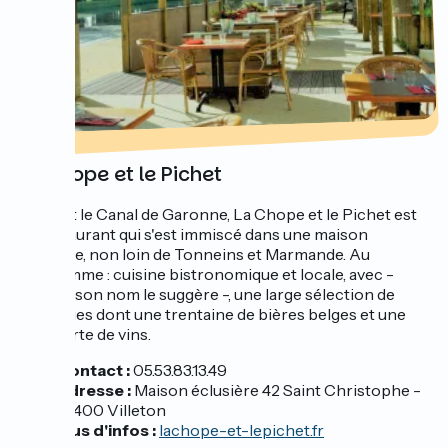
La Chope et le Pichet
Bordant le Canal de Garonne, La Chope et le Pichet est
un restaurant qui s'est immiscé dans une maison
éclusière, non loin de Tonneins et Marmande. Au
programme : cuisine bistronomique et locale, avec -
comme son nom le suggère -, une large sélection de
breuvages dont une trentaine de bières belges et une
belle carte de vins.
Contact :
05.53.83.13.49
Adresse :
Maison éclusière 42 Saint Christophe -
47400 Villeton
Plus d'infos :
lachope-et-lepichet.fr