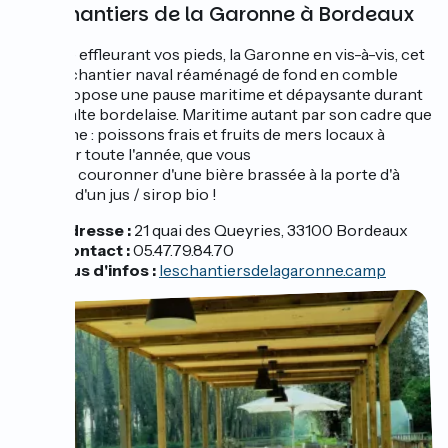
Les Chantiers de la Garonne à Bordeaux
Le sable effleurant vos pieds, la Garonne en vis-à-vis, cet
ancien chantier naval réaménagé de fond en comble
vous propose une pause maritime et dépaysante durant
votre halte bordelaise. Maritime autant par son cadre que
sa cuisine : poissons frais et fruits de mers locaux à
déguster toute l'année, que vous
pourrez couronner d'une bière brassée à la porte d'à
côté ou d'un jus / sirop bio !
Adresse :
21 quai des Queyries, 33100 Bordeaux
Contact :
05.47.79.84.70
Plus d'infos :
leschantiersdelagaronne.camp