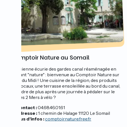
Le Comptoir Nature au Somail
Une ancienne écurie des gardes canal réaménagée en
restaurant "nature" : bienvenue au Comptoir Nature sur
le Canal du Midi ! Une cuisine de la région, des produits
frais et locaux, une terrasse ensoleillée au bord du canal,
qu'attendre de plus après une journée à pédaler sur le
Canal des 2 Mers à vélo ?
Contact :
04.68.46.01.61
Adresse :
1 chemin de Halage 11120 Le Somail
Plus d'infos :
comptoirnature.free.fr