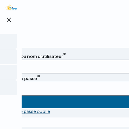
Aller
au
contenu
close
principal
Email ou nom d'utilisateur
Mot de passe
Mot de passe oublié